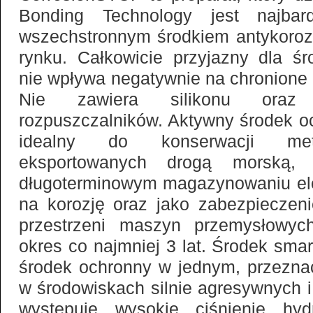
Bonding Technology jest najbar
wszechstronnym środkiem antykoro
rynku. Całkowicie przyjazny dla śr
nie wpływa negatywnie na chronione 
Nie zawiera silikonu oraz
rozpuszczalników. Aktywny środek oc
idealny do konserwacji met
eksportowanych drogą morską, n
długoterminowym magazynowaniu e
na korozję oraz jako zabezpieczen
przestrzeni maszyn przemysłowyc
okres co najmniej 3 lat. Środek sma
środek ochronny w jednym, przezna
w środowiskach silnie agresywnych i
występuje wysokie ciśnienie hyd