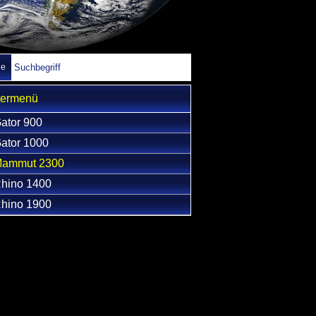
he
termenü
ator 900
ator 1000
ammut 2300
hino 1400
hino 1900