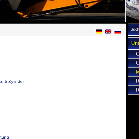
Suc
Un
G
G
M
R
S, 6 Zylinder
R
htung