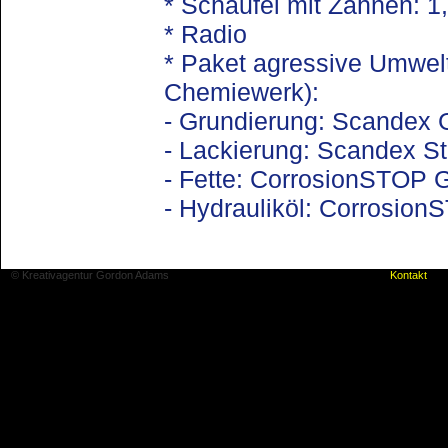
* Schaufel mit Zähnen: 1
* Radio
* Paket agressive Umwel
Chemiewerk):
- Grundierung: Scandex 
- Lackierung: Scandex S
- Fette: CorrosionSTOP 
- Hydrauliköl: Corrosion
© Kreativagentur Gordon Adams
Kontakt